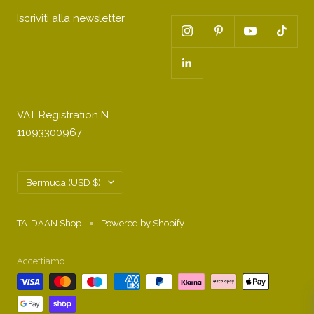
Iscriviti alla newsletter
VAT Registration N
11093300967
Paese/Area
Bermuda (USD $)
geografica
TA-DAAN Shop
Powered by Shopify
Ottieni uno sconto del 10% sul primo
ordine
Accettiamo
Le cose buone arrivano a coloro che si iscrivono alla
nostra dolce newsletter: