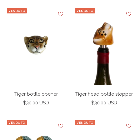
vendita
VENDUTO
VENDUTO
Tiger bottle opener
Tiger head bottle stopper
Prezzo
Prezzo
$30.00 USD
$30.00 USD
di
di
vendita
vendita
VENDUTO
VENDUTO