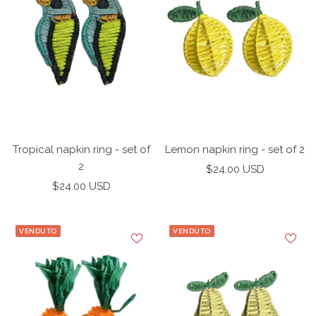
Tropical napkin ring - set of
Lemon napkin ring - set of 2
2
Prezzo
$24.00 USD
Prezzo
$24.00 USD
di
di
vendita
vendita
VENDUTO
VENDUTO