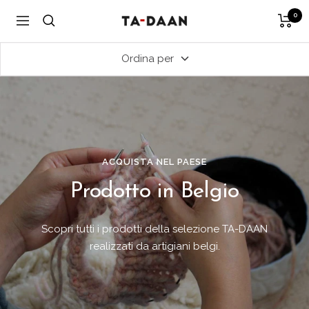
Vai
0
TA-
Navigazione
al
DAAN
contenuto
Shop
Ordina per
ACQUISTA NEL PAESE
Prodotto in Belgio
Scopri tutti i prodotti della selezione TA-DAAN
realizzati da artigiani belgi.