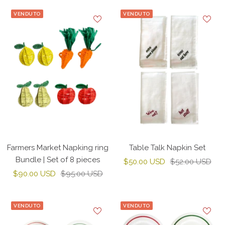
VENDUTO
VENDUTO
Farmers Market Napking ring
Table Talk Napkin Set
Bundle | Set of 8 pieces
Prezzo
Prezzo
$50.00 USD
$52.00 USD
Prezzo
Prezzo
$90.00 USD
$95.00 USD
di
regolare
di
regolare
vendita
vendita
VENDUTO
VENDUTO