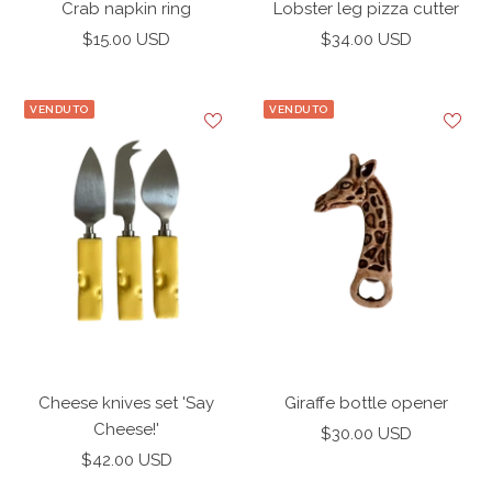
Crab napkin ring
Lobster leg pizza cutter
Prezzo
Prezzo
$15.00 USD
$34.00 USD
di
di
vendita
vendita
VENDUTO
VENDUTO
Cheese knives set 'Say
Giraffe bottle opener
Cheese!'
Prezzo
$30.00 USD
Prezzo
$42.00 USD
di
di
vendita