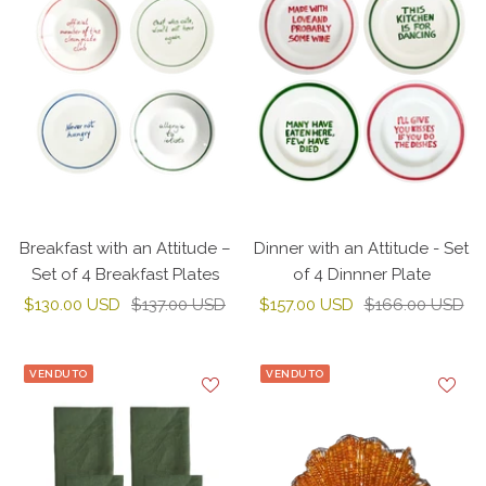
Breakfast with an Attitude –
Dinner with an Attitude - Set
Set of 4 Breakfast Plates
of 4 Dinnner Plate
Prezzo
Prezzo
Prezzo
Prezzo
$130.00 USD
$137.00 USD
$157.00 USD
$166.00 USD
di
regolare
di
regolare
vendita
vendita
VENDUTO
VENDUTO