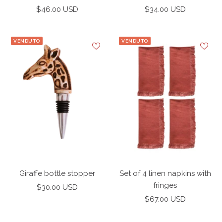
Prezzo
Prezzo
$46.00 USD
$34.00 USD
di
di
vendita
vendita
VENDUTO
VENDUTO
Giraffe bottle stopper
Set of 4 linen napkins with
fringes
Prezzo
$30.00 USD
Prezzo
di
$67.00 USD
di
vendita