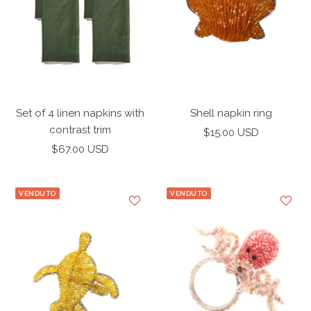
Set of 4 linen napkins with
Shell napkin ring
contrast trim
Prezzo
$15.00 USD
Prezzo
$67.00 USD
di
di
vendita
vendita
VENDUTO
VENDUTO