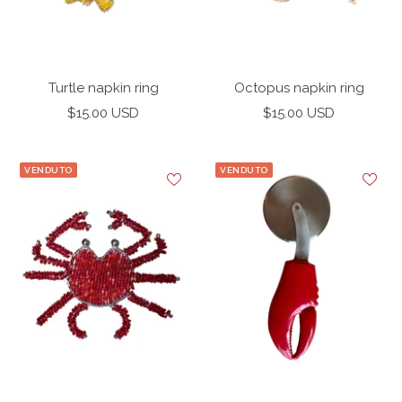
Turtle napkin ring
Octopus napkin ring
Prezzo
Prezzo
$15.00 USD
$15.00 USD
di
di
vendita
vendita
VENDUTO
VENDUTO