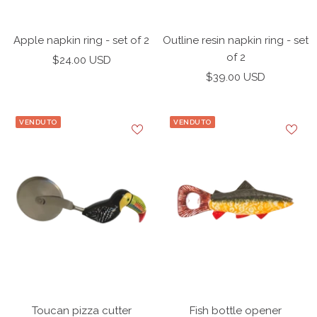
Apple napkin ring - set of 2
Outline resin napkin ring - set
of 2
Prezzo
$24.00 USD
Prezzo
di
$39.00 USD
di
vendita
vendita
VENDUTO
VENDUTO
Toucan pizza cutter
Fish bottle opener