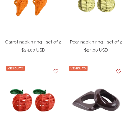
Carrot napkin ring - set of 2
Pear napkin ring - set of 2
Prezzo
Prezzo
$24.00 USD
$24.00 USD
di
di
vendita
vendita
VENDUTO
VENDUTO