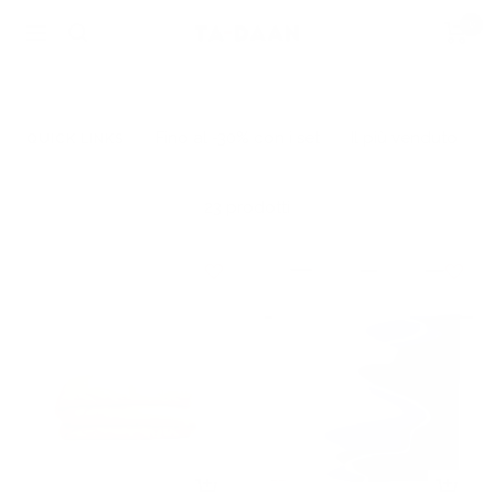
Vai
0
TA-
Navigazione
al
DAAN
contenuto
Shop
Fino al -30% con i set
Il più venduto
QUICK LINKS
23 prodotti
Quick
+