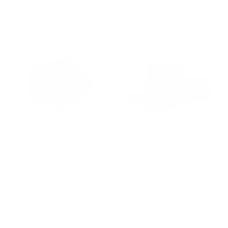
di
di
vendita
vendita
+
+
Aggiungi
Aggiun
PHUYU Alpaca Blanket
AMPI Alpaca Set
Prezzo
Prezzo
$278.00 USD
$543.00 USD
di
di
vendita
vendita