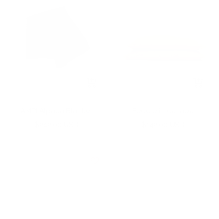
+
Quick
Aggiungi
View
AMPI Alpaca Blanket
Federe in canapa
Prezzo
Prezzo
$242.00 USD
$142.00 USD
di
di
vendita
vendita