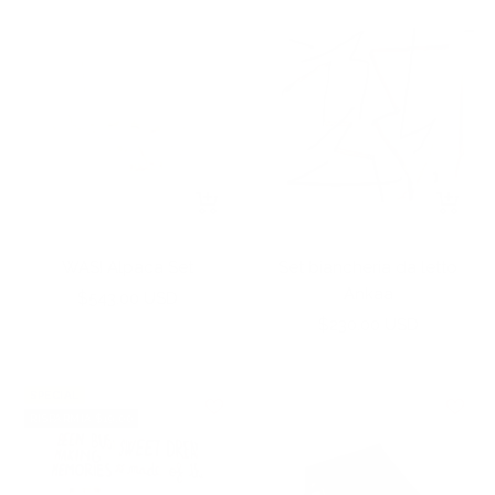
+
+
Aggiungi
Aggiun
WASI Alpaca Set
Set biancheria da letto
Ankaa
Prezzo
$543.00 USD
Prezzo
di
$230.00 USD
di
vendita
vendita
SPECIAL
RISPARMIA $19.00