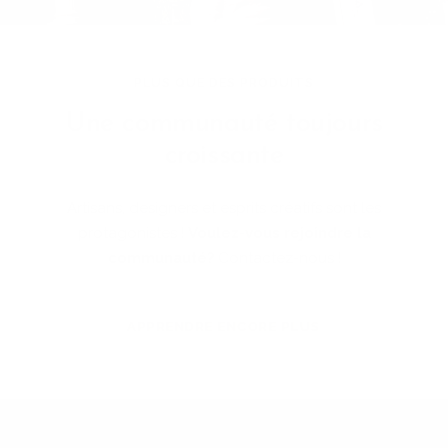
PLUS QUE DES PRODUITS
Une communauté toujours
croissante
Artisans, designers et esprits créatifs sont les
protagonistes !
Voulez-vous rejoindre la
communauté?
Contactez-nous !
APPRENDRE ENCORE PLUS