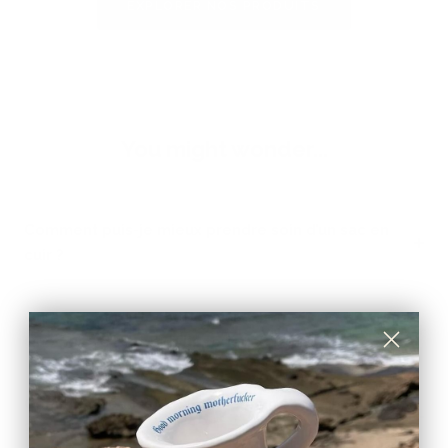
EXPLORER NOS PRODUITS
You might wonder...
Comment puis-je mieux prendre soin d’un sac en
cuir ?
Quel sac Zéro Déchet choisir ? Sont-ils assez grand?
Que puis-je mettre à l'intérieur ?
Comment réaliser exactement un sac Zéro Déchet
?