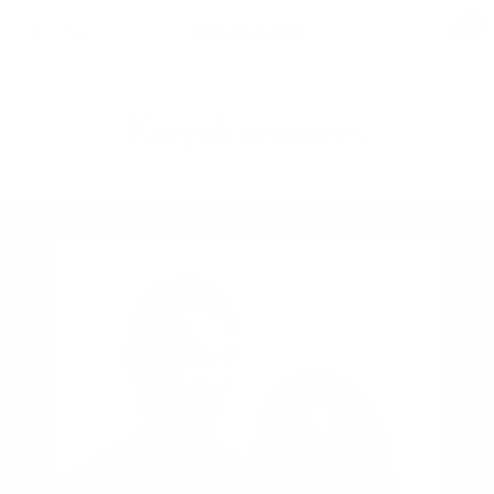
Passer
0
TA-
Navigation
au
DAAN
contenu
Shop
Kuyckxmeers