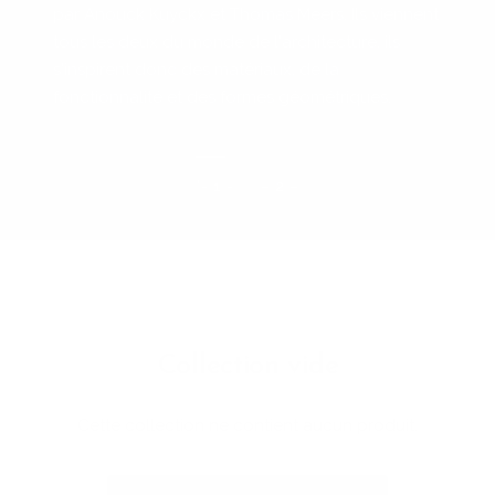
par Anouck Kuyckx et Thomas Meers. Ils viennent
tous les deux du monde de l'architecture, ils
s'inspirent donc des matériaux, de la
fonctionnalité et des formes géométriques.
'- 1 -
– 2 –
Collection vide
Cette collection ne contient aucun produit.