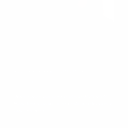
ANOUCK KUYCKX & THOMAS MEERS
Hasselt, Belgique
"Nous n'avons pas toujours besoin de réinventer.
Nous devons utiliser ce qui existe déjà de manière
plus consciente".
Kuyckxmeers est le studio de design belge fondé