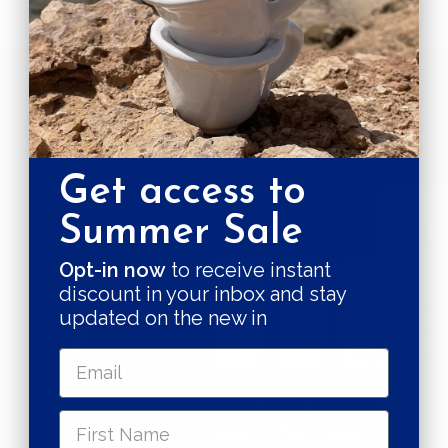
EN SAVOIR PLUS SUR KUYCKXMEERS
La valeur dans les détails
Get access to
Summer Sale
La
Opt-in now
to receive instant
Une
discount in your inbox and stay
leu
updated on the new in
suit
dan
l'a
et 
lesq