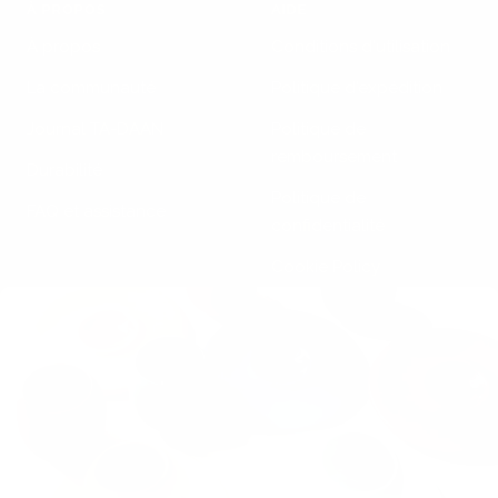
À PROPOS
AIDE
À propos
Conditions d'utilisation
La communauté
Politique d'expédition
Journal TA-DAAN
Politique de
remboursement
Durabilité
Politique de
FAQ et assistance
confidentialité
Cookie Policy
Page d'informations sur
Klarna
SE TENIR AU COURANT
SUIVEZ-NOUS
Abonnez-vous à la
newsletter