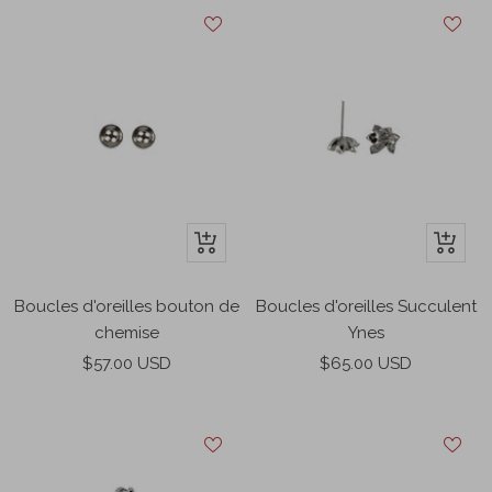
Ajouter
Ajouter
au
au
panier
panier
Boucles d'oreilles bouton de
Boucles d'oreilles Succulent
chemise
Ynes
Prix
Prix
$57.00 USD
$65.00 USD
de
de
vente
vente