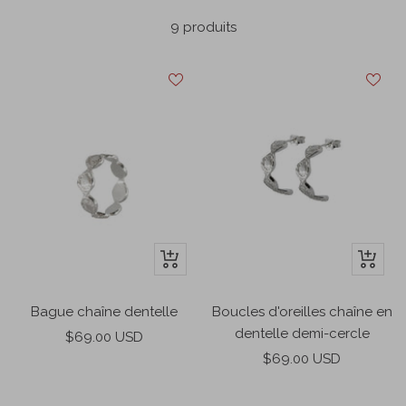
9 produits
Apercu
Ajouter
rapide
au
panier
Bague chaîne dentelle
Boucles d'oreilles chaîne en
dentelle demi-cercle
Prix
$69.00 USD
Prix
de
$69.00 USD
de
vente
vente