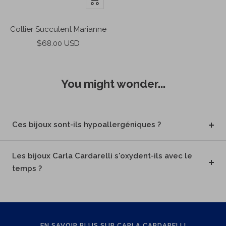
au
panier
Collier Succulent Marianne
Prix
$68.00 USD
de
vente
You might wonder...
Ces bijoux sont-ils hypoallergéniques ?
Les bijoux Carla Cardarelli s'oxydent-ils avec le
temps ?
EN SAVOIR PLUS SUR CARLA CARDARELLI