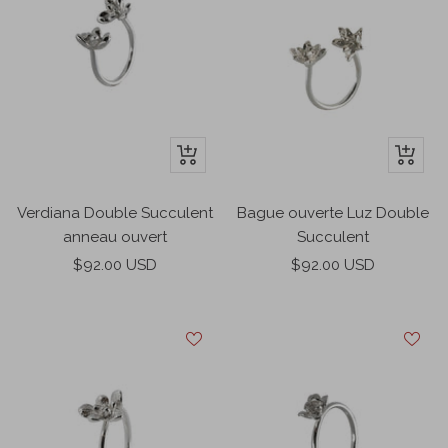
Apercu
Apercu
rapide
rapide
Verdiana Double Succulent
Bague ouverte Luz Double
anneau ouvert
Succulent
Prix
Prix
$92.00 USD
$92.00 USD
de
de
vente
vente