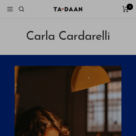
Passer
0
TA-
Navigation
au
DAAN
contenu
Shop
Carla Cardarelli