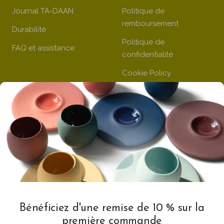
Journal TA-DAAN
Politique de
remboursement
Durabilité
Politique de
FAQ et assistance
confidentialité
Cookie Policy
Page d'informations sur
Klarna
SE TENIR AU COURANT
SUIVEZ-NOUS
Abonnez-vous à la
newsletter
Bénéficiez d'une remise de 10 % sur la
première commande
VAT Registration N