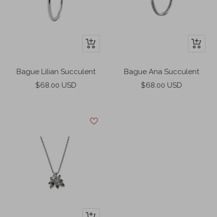
Apercu
Apercu
rapide
rapide
Bague Lilian Succulent
Bague Ana Succulent
Prix
Prix
$68.00 USD
$68.00 USD
de
de
vente
vente
Ajouter